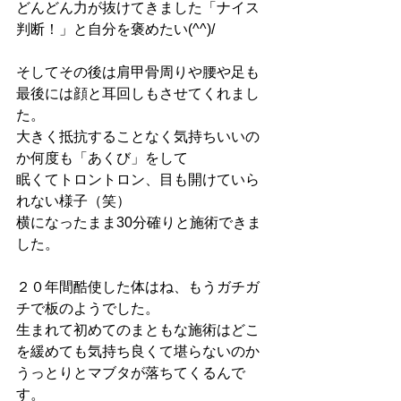
どんどん力が抜けてきました「ナイス
判断！」と自分を褒めたい(^^)/
そしてその後は肩甲骨周りや腰や足も
最後には顔と耳回しもさせてくれまし
た。
大きく抵抗することなく気持ちいいの
か何度も「あくび」をして
眠くてトロントロン、目も開けていら
れない様子（笑）
横になったまま30分確りと施術できま
した。
２０年間酷使した体はね、もうガチガ
チで板のようでした。
生まれて初めてのまともな施術はどこ
を緩めても気持ち良くて堪らないのか
うっとりとマブタが落ちてくるんで
す。