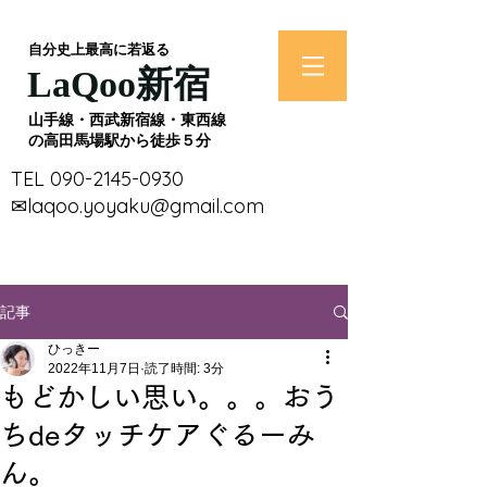
​自分史上最高に若返る
​LaQoo新宿
​山手線・西武新宿線・東西線
の高田馬場駅から徒歩５分
​TEL
090-2145-0930
​✉laqoo.yoyaku@gmail.com
記事
ひっきー
2022年11月7日
読了時間: 3分
もどかしい思い。。。おう
ちdeタッチケアぐるーみ
ん。