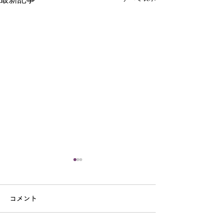
何かを手に入れ
何かを手放す
コメント
ケアとは直接関係