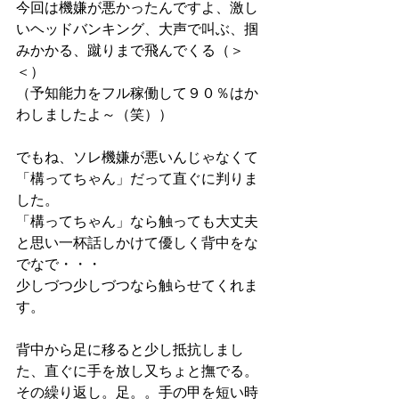
今回は機嫌が悪かったんですよ、激し
いヘッドバンキング、大声で叫ぶ、掴
みかかる、蹴りまで飛んでくる（＞
＜）
（予知能力をフル稼働して９０％はか
わしましたよ～（笑））
でもね、ソレ機嫌が悪いんじゃなくて
「構ってちゃん」だって直ぐに判りま
した。
「構ってちゃん」なら触っても大丈夫
と思い一杯話しかけて優しく背中をな
でなで・・・
少しづつ少しづつなら触らせてくれま
す。
背中から足に移ると少し抵抗しまし
た、直ぐに手を放し又ちょと撫でる。
その繰り返し。足。。手の甲を短い時