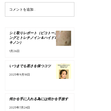
が 若返る為には
で是非聞いて欲し
コメントを追加…
いつまでも若さを保つコ
これは私自身の若
の指導していく過
ツ
た事なのですが 
に当てはめて読ん
シミ取りレポート（ピコトーニ
の老化を感じ始め
ングとトレチノイン＆ハイドロ
キノン）
「セルフケアした
るかも」って...
1月26日
いつまでも若さを保つコツ
2025年9月18日
何かを手に入れる為には何かを手放す
2025年7月24日