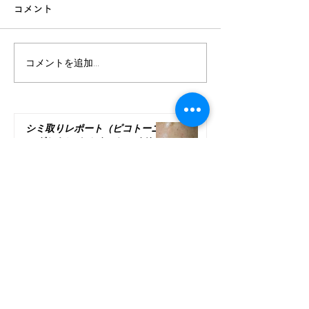
コメント
ケアとは直接関係
が 若返る為には
で是非聞いて欲し
コメントを追加…
いつまでも若さを保つコ
これは私自身の若
の指導していく過
ツ
た事なのですが 
に当てはめて読ん
シミ取りレポート（ピコトーニ
の老化を感じ始め
ングとトレチノイン＆ハイドロ
キノン）
「セルフケアした
るかも」って...
1月26日
いつまでも若さを保つコツ
2025年9月18日