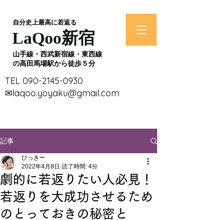
​自分史上最高に若返る
​LaQoo新宿
​山手線・西武新宿線・東西線
の高田馬場駅から徒歩５分
​TEL
090-2145-0930
​✉laqoo.yoyaku@gmail.com
記事
ひっきー
2022年4月8日
読了時間: 4分
劇的に若返りたい人必見！
若返りを大成功させるため
のとっておきの秘密と