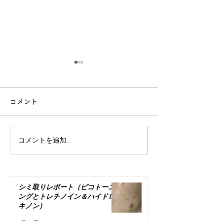
何かを手に入れ
何かを手放す
コメント
ケアとは直接関係
が 若返る為には
で是非聞いて欲し
コメントを追加…
いつまでも若さを保つコ
これは私自身の若
の指導していく過
ツ
た事なのですが 
に当てはめて読ん
シミ取りレポート（ピコトーニ
の老化を感じ始め
ングとトレチノイン＆ハイドロ
キノン）
「セルフケアした
るかも」って...