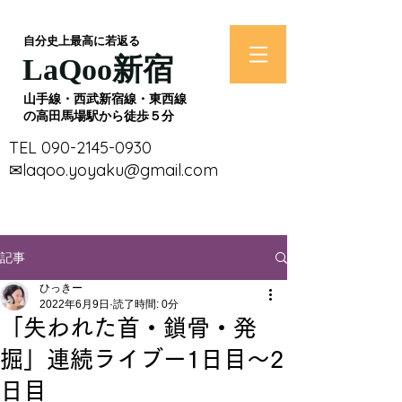
​自分史上最高に若返る
​LaQoo新宿
​山手線・西武新宿線・東西線
の高田馬場駅から徒歩５分
​TEL
090-2145-0930
​✉laqoo.yoyaku@gmail.com
記事
ひっきー
2022年6月9日
読了時間: 0分
「失われた首・鎖骨・発
掘」連続ライブー1日目～2
日目