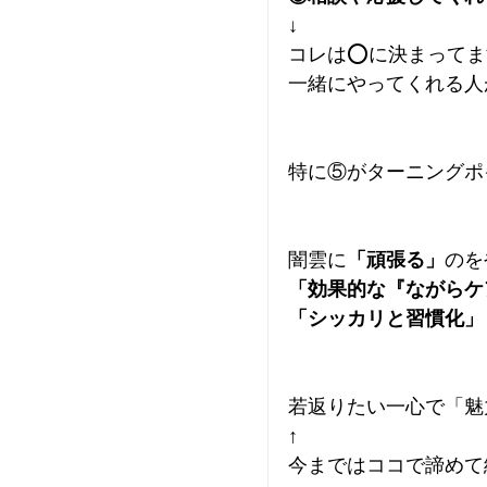
↓
コレは⭕に決まってま
一緒にやってくれる人
特に⑤がターニングポ
闇雲に
「頑張る」
のを
「効果的な『ながらケ
「シッカリと習慣化」
若返りたい一心で「魅
↑
今まではココで諦めて