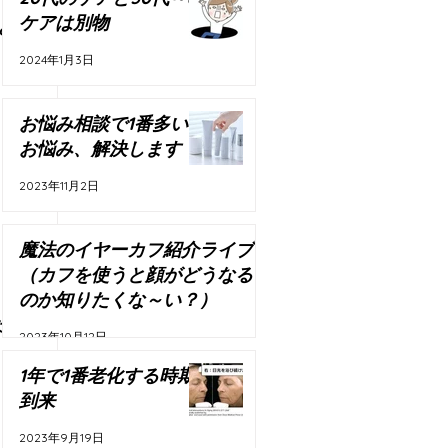
ケアは別物
み
2024年1月3日
お悩み相談で1番多い
お悩み、解決します
2023年11月2日
魔法のイヤーカフ紹介ライブ
（カフを使うと顔がどうなる
のか知りたくな～い？）
た
2023年10月12日
1年で1番老化する時期
到来
2023年9月19日