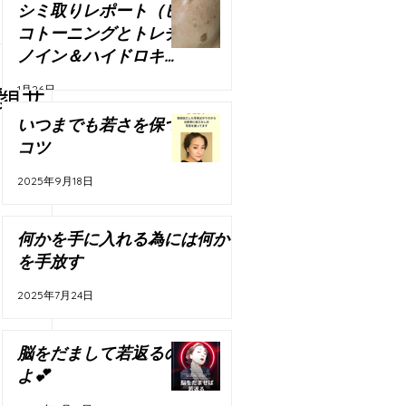
シミ取りレポート（ピ
コトーニングとトレチ
ノイン＆ハイドロキノ
ン）
1月26日
顔サ
いつまでも若さを保つ
コツ
2025年9月18日
何かを手に入れる為には何か
を手放す
2025年7月24日
脳をだまして若返るの
よ💕