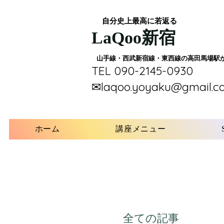
​自分史上最高に若返る
​LaQoo新宿
​山手線・西武新宿線・東西線の高田馬場駅
​TEL 090-2145-0930
​✉laqoo.yoyaku@gmail.c
ホーム
講座メニュー
全ての記事