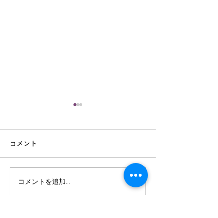
何かを手に入れ
何かを手放す
コメント
ケアとは直接関係
が 若返る為には
で是非聞いて欲し
コメントを追加…
いつまでも若さを保つコ
これは私自身の若
の指導していく過
ツ
た事なのですが 