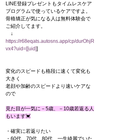
LINE登録プレゼントもタイムレスケア
プログラムで使っているケアですよ。
骨格矯正が気になる人は無料体験会で
ご紹介してます。
　↓
https://r68eqats.autosns.app/cp/durOhjR
vx4?uid=[[uid]
]
変化のスピードも格段に速くて変化も
大きく
老顔や加齢のスピードより速いケアな
ので
見た目が一気に－5歳、－10歳若返る人
もいます💓
・確実に若返りたい
・60代、70代、80代、一生綺麗でいた