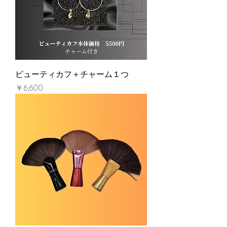
ビューティカフ＋チャーム１つ
価格
￥6,600