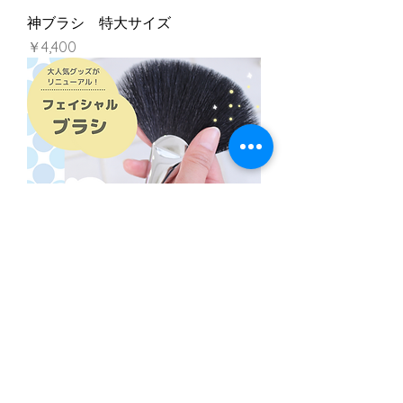
神ブラシ 特大サイズ
価格
￥4,400
フェイシャルブラシケア専用ブラシ
価格
￥8,800